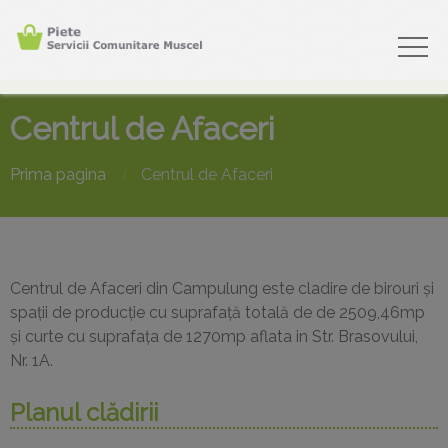
Centrul de Afaceri
Prima pagina
Centrul de Afaceri
Centrul de Afaceri din Campulung este cladire de birouri şi
spaţii de producţie cu suprafaţă totală de de 2509,46mp
şi curte cu suprafaţa de 1270mp aflata in Str. Brasovului,
Nr. 1A.
Planul clădirii