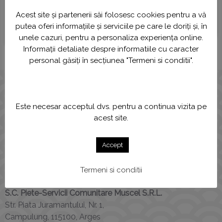
Acest site și partenerii săi folosesc cookies pentru a vă
putea oferi informațiile și serviciile pe care le doriți și, în
Leaflet
, ©
OpenStreetMap
contributors
unele cazuri, pentru a personaliza experiența online.
Informații detaliate despre informatiile cu caracter
personal găsiți în secțiunea "Termeni si conditii".
Este necesar acceptul dvs. pentru a continua vizita pe
acest site.
Accept
Termeni si conditii
S.C. Piete-Servicii Comunitare Muscel S.R.L.
Str. Piata Juramantului, Nr. 1,
Campulung, 115100, Arges