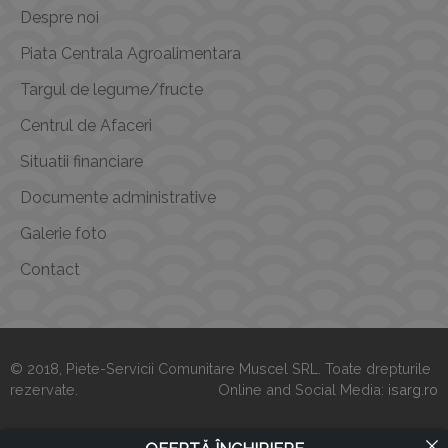
Despre noi
Piata Centrala Agroalimentara
Targul de legume/fructe
Centrul de Afaceri
Situatii financiare
Documente administrative
Galerie foto
Contact
© 2018, Piete-Servicii Comunitare Muscel SRL. Toate drepturile
rezervate.
Online and Social Media:
isarg.ro