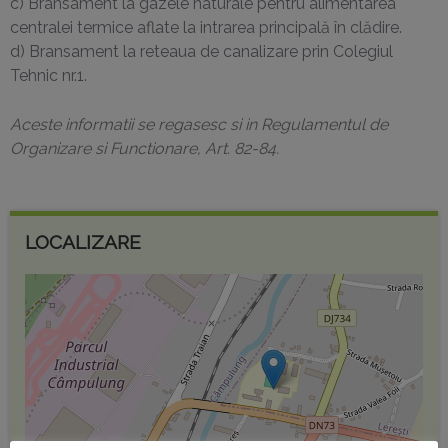
c) Bransament la gazele naturale pentru alimentarea
centralei termice aflate la intrarea principală în clădire.
d) Bransament la reteaua de canalizare prin Colegiul
Tehnic nr.1.
Aceste informatii se regasesc si in Regulamentul de
Organizare si Functionare, Art. 82-84.
LOCALIZARE