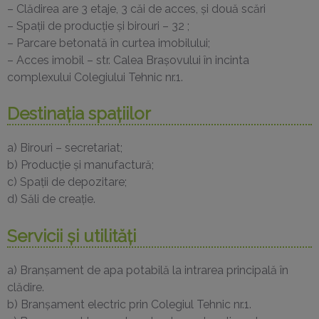
– Clădirea are 3 etaje, 3 căi de acces, şi două scări
– Spaţii de producţie şi birouri – 32 ;
– Parcare betonată în curtea imobilului;
– Acces imobil – str. Calea Braşovului în incinta
complexului Colegiului Tehnic nr.1.
Destinaţia spaţiilor
a) Birouri – secretariat;
b) Producţie şi manufactură;
c) Spaţii de depozitare;
d) Săli de creaţie.
Servicii şi utilităţi
a) Branşament de apa potabilă la intrarea principală în
clădire.
b) Branşament electric prin Colegiul Tehnic nr.1.